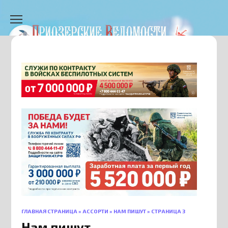
Перейти
к
содержанию
ГЛАВНАЯ СТРАНИЦА
»
АССОРТИ
»
НАМ ПИШУТ
»
СТРАНИЦА 3
Нам пишут