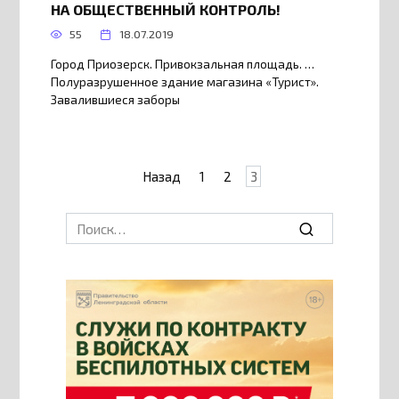
НА ОБЩЕСТВЕННЫЙ КОНТРОЛЬ!
55
18.07.2019
Город Приозерск. Привокзальная площадь. …
Полуразрушенное здание магазина «Турист».
Завалившиеся заборы
Пагинация
Назад
1
2
3
записей
Search
for: