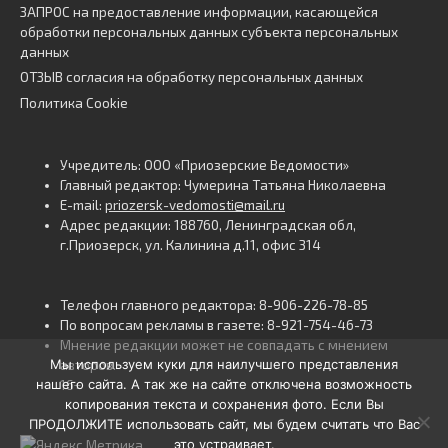
ЗАПРОС на предоставление информации, касающейся
обработки персональных данных субъекта персональных
данных
ОТЗЫВ согласия на обработку персональных данных
Политика Cookie
Учредитель: ООО «Приозерские Ведомости»
Главный редактор: Чумерина Татьяна Николаевна
E-mail:
priozersk-vedomosti@mail.ru
Адрес редакции: 188760, Ленинградская обл,
г.Приозерск, ул. Калинина д.11, офис 314
Телефон главного редактора: 8-906-226-78-85
По вопросам рекламы в газете: 8-921-754-46-73
Мнение редакции может не совпадать с мнением
Мы используем куки для наилучшего представления
авторов.
нашего сайта. А так же на сайте отключена возможность
16+
копирования текста и сохранения фото. Если Вы
ПРОДОЛЖИТЕ использовать сайт, мы будем считать что Вас
это устраивает.