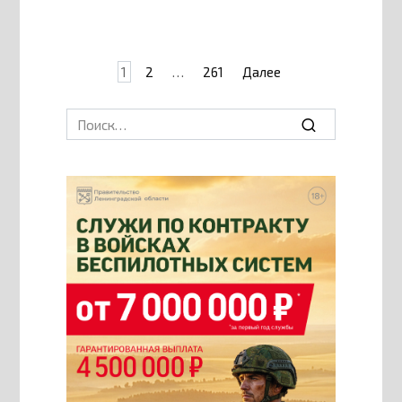
Пагинация
1
2
…
261
Далее
записей
Search
for: