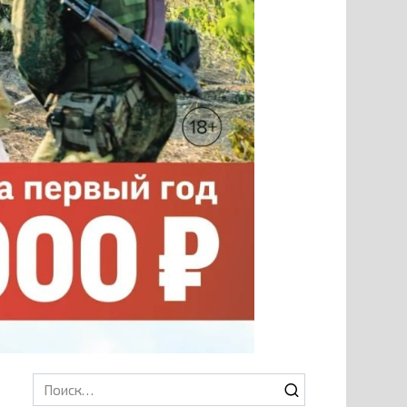
Search
for: