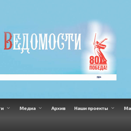
ти
Медиа
Архив
Наши проекты
Ма