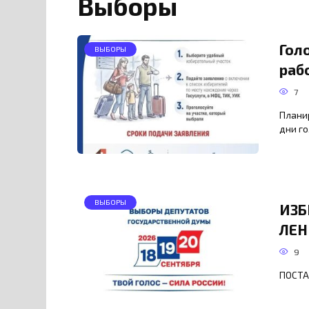
Выборы
Гол
ВЫБОРЫ
раб
7
Планир
дни го
ВЫБОРЫ
ИЗБ
ЛЕН
9
ПОСТ