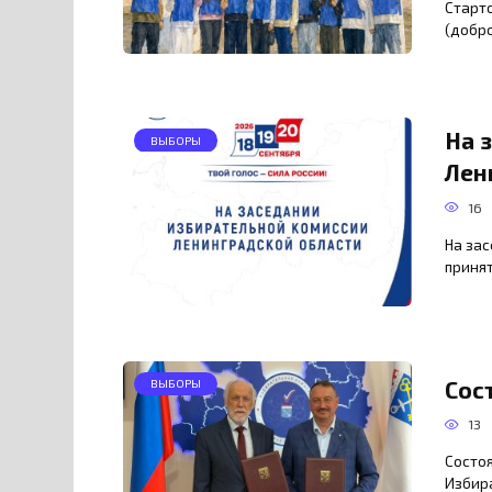
Старт
(добр
На 
ВЫБОРЫ
Лен
16
На за
приня
Сос
ВЫБОРЫ
13
Состо
Избир