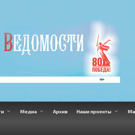
ти
Медиа
Архив
Наши проекты
Ма