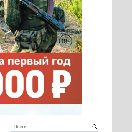
Search
for: