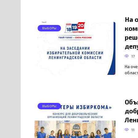
На 
ком
ВЫБОРЫ
реш
деп
17
На оч
област
Объ
ВЫБОРЫ
доб
Лен
11