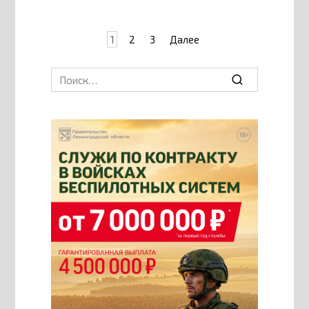
Пагинация
1
2
3
Далее
записей
Search
for: