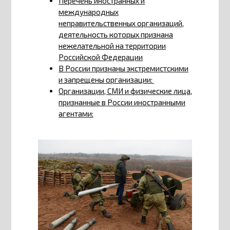
Перечень иностранных и
международных
неправительственных организаций,
деятельность которых признана
нежелательной на территории
Российской Федерации
В России признаны экстремистскими
и запрещены организации:
Организации, СМИ и физические лица,
признанные в России иностранными
агентами: