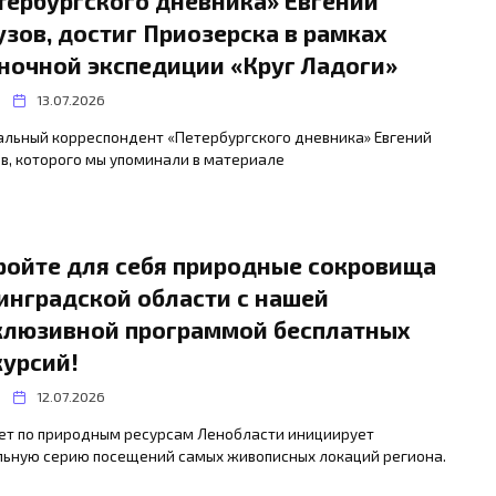
тербургского дневника» Евгений
узов, достиг Приозерска в рамках
ночной экспедиции «Круг Ладоги»
13.07.2026
альный корреспондент «Петербургского дневника» Евгений
в, которого мы упоминали в материале
ройте для себя природные сокровища
инградской области с нашей
клюзивной программой бесплатных
курсий!
12.07.2026
ет по природным ресурсам Ленобласти инициирует
льную серию посещений самых живописных локаций региона.