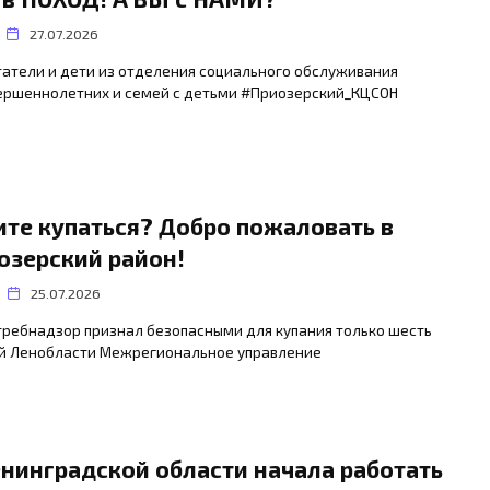
27.07.2026
татели и дети из отделения социального обслуживания
ершеннолетних и семей с детьми #Приозерский_КЦСОН
ите купаться? Добро пожаловать в
озерский район!
25.07.2026
требнадзор признал безопасными для купания только шесть
й Ленобласти Межрегиональное управление
енинградской области начала работать