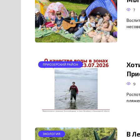
7
Воспи
несов
Хот
ПРИОЗЕРСКИЙ РАЙОН
При
9
Роспо
пляже
В Л
ЭКОЛОГИЯ