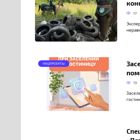
кон
17
Экспе
нерав
Зас
НАЦПРОЕКТЫ
пом
13
Заселе
гостин
Спе