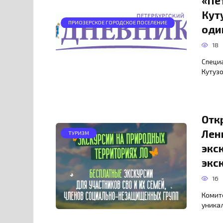
«Пе
Кут
ПРИОЗЕРСКОЕ ГОРОДСКОЕ ПОСЕЛЕНИЕ
оди
18
Специ
Кутузо
Отк
Лен
ТУРИЗМ
экс
экс
16
Комит
уника