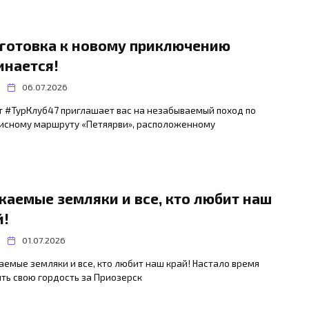
готовка к новому приключению
инается!
06.07.2026
т #ТурКлуб47 приглашает вас на незабываемый поход по
исному маршруту «Петяярви», расположенному
жаемые земляки и все, кто любит наш
й!
01.07.2026
емые земляки и все, кто любит наш край! Настало время
ть свою гордость за Приозерск