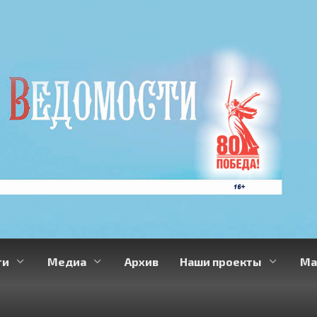
ти
Медиа
Архив
Наши проекты
Ма