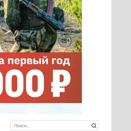
Search
for: