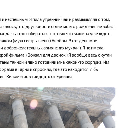
 неспешным. Я пила утренний чай и размышляла о том,
казалось, что друг юности о дне моего рождения не забыл.
оманда быстро собираться, потому что машина уже ждет.
ояком (муж сестры жены) Акобом. Этот день мне
 и доброжелательных армянских мужчин. Я не имела
ерой фильма «Вокзал для двоих»: «Я вообще весь окутан
аны тайной и явно готовили мне какой-то сюрприз. Им
храма в Гарни и спросили, где это находится, я бы
ния. Километров тридцать от Еревана.