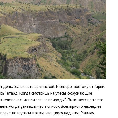
 день, была чисто армянской. К северо-востоку от Гарни,
ырь Гегард. Когда смотришь на утесы, окружающие
ук человеческих или все же природы? Выясняется, что это
ние, когда узнаешь, что в список Всемирного наследия
лекс, но и утесы, возвышающиеся над ним. Главная