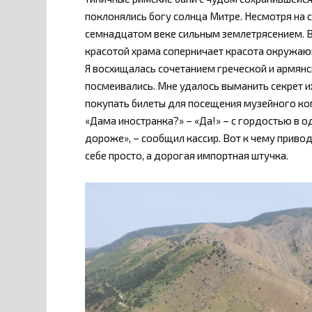
поклонялись богу солнца Митре. Несмотря на 
семнадцатом веке сильным землетрясением. Во
красотой храма соперничает красота окружающ
Я восхищалась сочетанием греческой и армянск
посмеивались. Мне удалось выманить секрет и
покупать билеты для посещения музейного комп
«Дама иностранка?» – «Да!» – с гордостью в о
дороже», – сообщил кассир. Вот к чему приводит
себе просто, а дорогая импортная штучка.