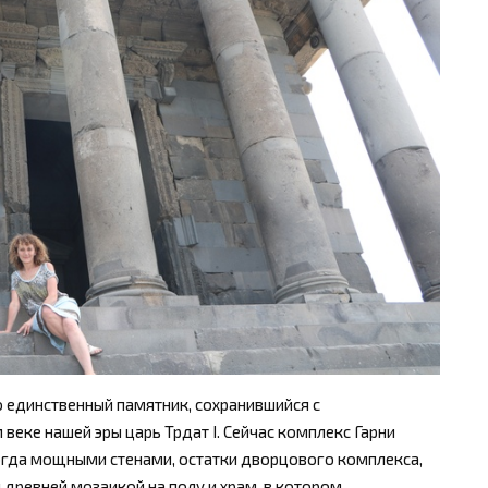
 единственный памятник, сохранившийся с
 веке нашей эры царь Трдат I. Сейчас комплекс Гарни
когда мощными стенами, остатки дворцового комплекса,
 древней мозаикой на полу и храм, в котором