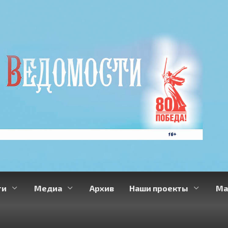
ти
Медиа
Архив
Наши проекты
Ма