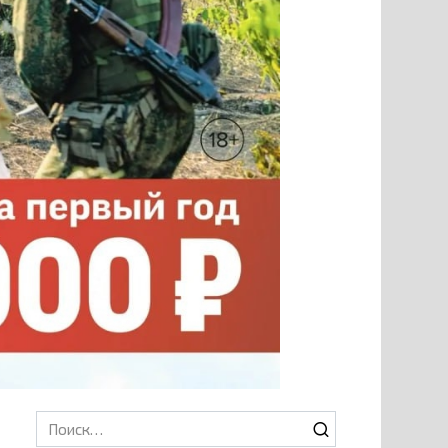
Search
for: