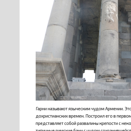
Гарни называют языческим чудом Армении. Это
дохристианских времен. Построил его в первом
представляет собой развалины крепости с не
типичные римские бани с чудом сохранившейся