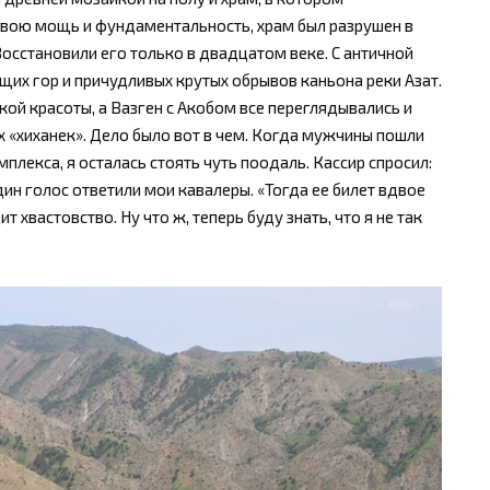
свою мощь и фундаментальность, храм был разрушен в
сстановили его только в двадцатом веке. С античной
их гор и причудливых крутых обрывов каньона реки Азат.
ой красоты, а Вазген с Акобом все переглядывались и
х «хиханек». Дело было вот в чем. Когда мужчины пошли
лекса, я осталась стоять чуть поодаль. Кассир спросил:
дин голос ответили мои кавалеры. «Тогда ее билет вдвое
 хвастовство. Ну что ж, теперь буду знать, что я не так