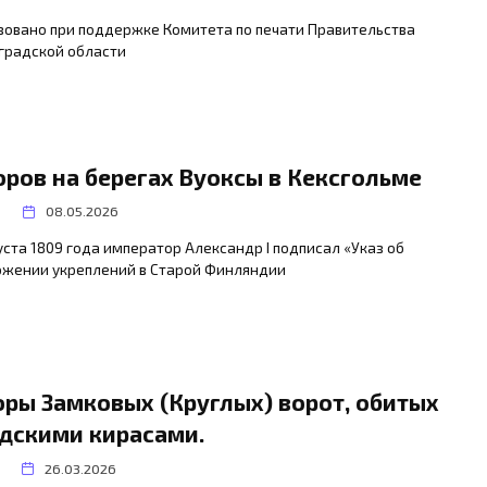
зовано при поддержке Комитета по печати Правительства
градской области
оров на берегах Вуоксы в Кексгольме
8
08.05.2026
уста 1809 года император Александр I подписал «Указ об
ожении укреплений в Старой Финляндии
оры Замковых (Круглых) ворот, обитых
дскими кирасами.
26.03.2026