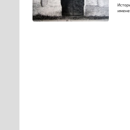
Истори
имене