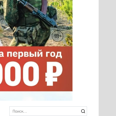
Search
for: