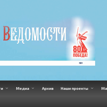
ти
Медиа
Архив
Наши проекты
Ма