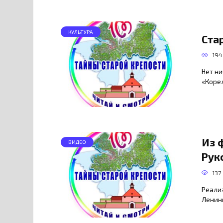
КУЛЬТУРА
Ста
194
Нет ни
«Корел
Из 
ВИДЕО
Рук
137
Реали
Ленин