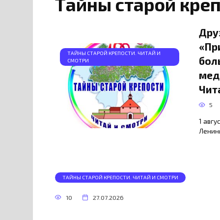
Тайны старой креп
Дру
«Пр
ТАЙНЫ СТАРОЙ КРЕПОСТИ. ЧИТАЙ И
бол
СМОТРИ
мед
Чит
5
1 авгу
Ленинг
ТАЙНЫ СТАРОЙ КРЕПОСТИ. ЧИТАЙ И СМОТРИ
10
27.07.2026