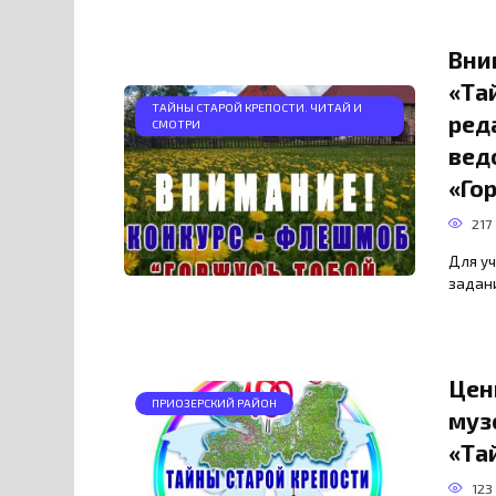
Вни
«Та
ТАЙНЫ СТАРОЙ КРЕПОСТИ. ЧИТАЙ И
ред
СМОТРИ
вед
«Го
217
Для уч
задани
Цен
ПРИОЗЕРСКИЙ РАЙОН
муз
«Та
123