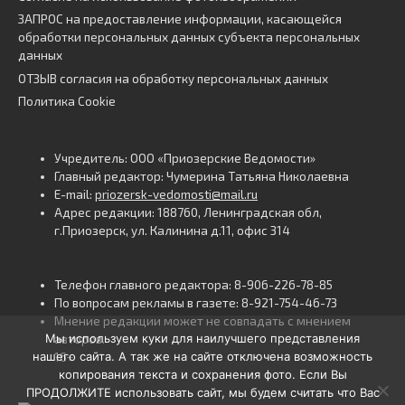
ЗАПРОС на предоставление информации, касающейся
обработки персональных данных субъекта персональных
данных
ОТЗЫВ согласия на обработку персональных данных
Политика Cookie
Учредитель: ООО «Приозерские Ведомости»
Главный редактор: Чумерина Татьяна Николаевна
E-mail:
priozersk-vedomosti@mail.ru
Адрес редакции: 188760, Ленинградская обл,
г.Приозерск, ул. Калинина д.11, офис 314
Телефон главного редактора: 8-906-226-78-85
По вопросам рекламы в газете: 8-921-754-46-73
Мнение редакции может не совпадать с мнением
Мы используем куки для наилучшего представления
авторов.
нашего сайта. А так же на сайте отключена возможность
16+
копирования текста и сохранения фото. Если Вы
ПРОДОЛЖИТЕ использовать сайт, мы будем считать что Вас