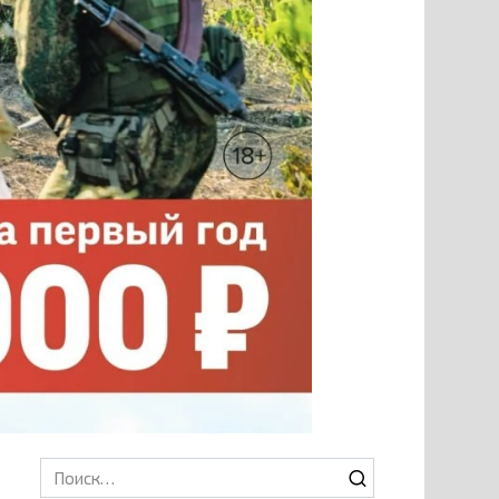
Search
for: