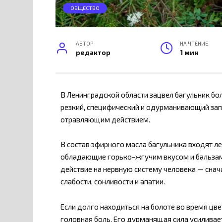
ОБЩЕСТВО
АВТОР
НА ЧТЕНИЕ
редактор
1 мин
В Ленинградской области зацвел багульник бол
резкий, специфический и одурманивающий зап
отравляющим действием.
В состав эфирного масла багульника входят ле
обладающие горько-жгучим вкусом и бальзам
действие на нервную систему человека — снача
слабости, сонливости и апатии.
Если долго находиться на болоте во время цв
головная боль. Его дурманящая сила усиливае