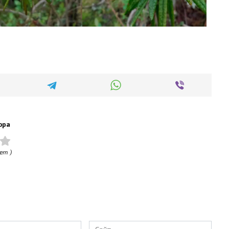
ора
ет )
Сайт