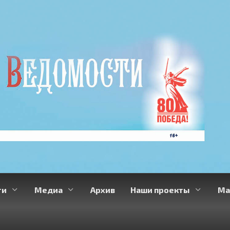
ти
Медиа
Архив
Наши проекты
Ма