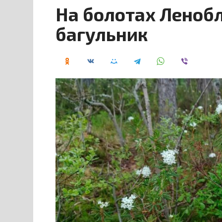
На болотах Леноб
багульник