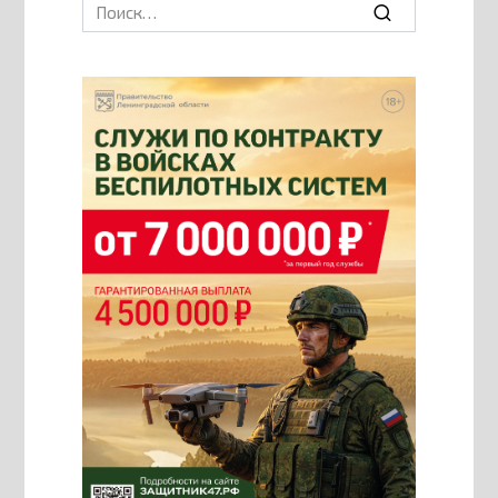
Search
for: