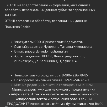
ЗАПРОС на предоставление информации, касающейся
обработки персональных данных субъекта персональных
данных
ОТЗЫВ согласия на обработку персональных данных
Политика Cookie
Учредитель: ООО «Приозерские Ведомости»
Главный редактор: Чумерина Татьяна Николаевна
E-mail:
priozersk-vedomosti@mail.ru
Адрес редакции: 188760, Ленинградская обл,
г.Приозерск, ул. Калинина д.11, офис 314
Телефон главного редактора: 8-906-226-78-85
По вопросам рекламы в газете: 8-921-754-46-73
Мнение редакции может не совпадать с мнением
Мы используем куки для наилучшего представления
авторов.
нашего сайта. А так же на сайте отключена возможность
16+
копирования текста и сохранения фото. Если Вы
ПРОДОЛЖИТЕ использовать сайт, мы будем считать что Вас