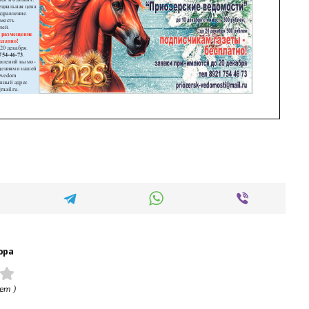
ора
ет )