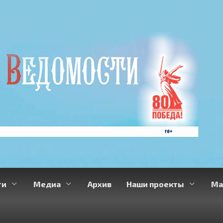
ти
Медиа
Архив
Наши проекты
Ма