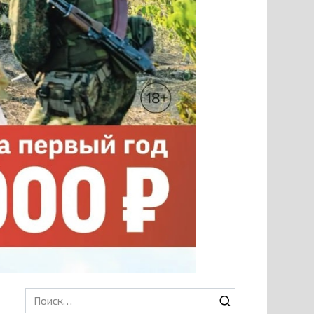
Search
for: