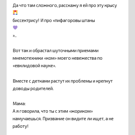
Да что там сложного, расскажу я ей про эту крысу
биссектрису! И про «пифагоровы штаны
»..
Вот так и обрастал шуточными приемами
мнемотехники «ком» моего невежества по
«евклидовой науке».
Вместе с детками растут их проблемы и крепнут
доводы родителей.
Мама:
А я говорила, что ты с этим «жориком»
намучаешься. Призвание он видите ли ищет, а не
работу!