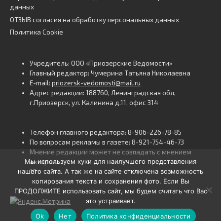
данных
ОТЗЫВ согласия на обработку персональных данных
Политика Cookie
Учредитель: ООО «Приозерские Ведомости»
Главный редактор: Чумерина Татьяна Николаевна
E-mail:
priozersk-vedomosti@mail.ru
Адрес редакции: 188760, Ленинградская обл,
г.Приозерск, ул. Калинина д.11, офис 314
Телефон главного редактора: 8-906-226-78-85
По вопросам рекламы в газете: 8-921-754-46-73
Мнение редакции может не совпадать с мнением
Мы используем куки для наилучшего представления
авторов.
нашего сайта. А так же на сайте отключена возможность
16+
копирования текста и сохранения фото. Если Вы
ПРОДОЛЖИТЕ использовать сайт, мы будем считать что Вас
это устраивает.
Ok
Нет
Политика конфиденциальности