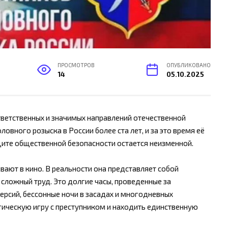
ПРОСМОТРОВ
ОПУБЛИКОВАНО
14
05.10.2025
тветственных и значимых направлений отечественной
овного розыска в России более ста лет, и за это время её
щите общественной безопасности остается неизменной.
вают в кино. В реальности она представляет собой
 сложный труд. Это долгие часы, проведенные за
ерсий, бессонные ночи в засадах и многодневных
гическую игру с преступником и находить единственную