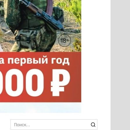
Search
for: