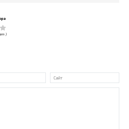
ора
ет )
Сайт