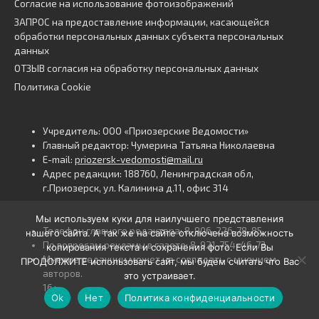
Согласие на использование фотоизображений
ЗАПРОС на предоставление информации, касающейся
обработки персональных данных субъекта персональных
данных
ОТЗЫВ согласия на обработку персональных данных
Политика Cookie
Учредитель: ООО «Приозерские Ведомости»
Главный редактор: Чумерина Татьяна Николаевна
E-mail:
priozersk-vedomosti@mail.ru
Адрес редакции: 188760, Ленинградская обл,
г.Приозерск, ул. Калинина д.11, офис 314
Мы используем куки для наилучшего представления
Телефон главного редактора: 8-906-226-78-85
нашего сайта. А так же на сайте отключена возможность
По вопросам рекламы в газете: 8-921-754-46-73
копирования текста и сохранения фото. Если Вы
Мнение редакции может не совпадать с мнением
ПРОДОЛЖИТЕ использовать сайт, мы будем считать что Вас
авторов.
это устраивает.
16+
Ok
Нет
Политика конфиденциальности