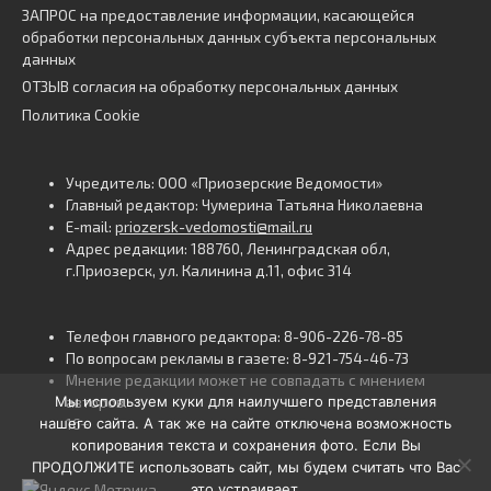
ЗАПРОС на предоставление информации, касающейся
обработки персональных данных субъекта персональных
данных
ОТЗЫВ согласия на обработку персональных данных
Политика Cookie
Учредитель: ООО «Приозерские Ведомости»
Главный редактор: Чумерина Татьяна Николаевна
E-mail:
priozersk-vedomosti@mail.ru
Адрес редакции: 188760, Ленинградская обл,
г.Приозерск, ул. Калинина д.11, офис 314
Телефон главного редактора: 8-906-226-78-85
По вопросам рекламы в газете: 8-921-754-46-73
Мнение редакции может не совпадать с мнением
Мы используем куки для наилучшего представления
авторов.
нашего сайта. А так же на сайте отключена возможность
16+
копирования текста и сохранения фото. Если Вы
ПРОДОЛЖИТЕ использовать сайт, мы будем считать что Вас
это устраивает.