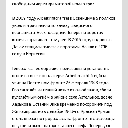
свободным через крематорий номер три».
В 2009 году Arbeit macht frei в Освенциме 5 поляков
украли и распилили по заказу шведского
неонациста. Всех посадили. Теперь на воротах
копия, а оригинал – в музее. В 2016 году надпись в
Дахау стащили вместе с воротами. Нашли в 2016
году в Норвегии.
Генерал СС Теодор Эйке, приказавший установить
почти во всех концлагерях Arbeit macht frei, был
убит на Восточном фронте 26 февраля 1943 года.
Его самолёт, летевший низко из-за облаков, сбили
пулемётным огнём в районе села Артельное, возле
Харькова. Останки Эйке временно похоронили под
Житомиром, но в декабре 1943-го Красная Армия
столь внезапно прорвалась на фронте, что эсэсовцы
не успели вывезти труп бывшего шефа. Теперь уже