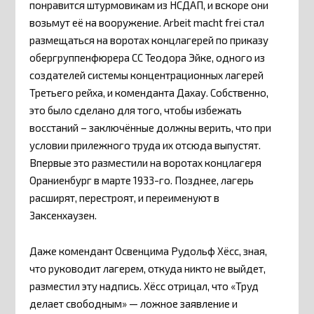
понравится штурмовикам из НСДАП, и вскоре они
возьмут её на вооружение. Arbeit macht frei стал
размещаться на воротах концлагерей по приказу
обергруппенфюрера СС Теодора Эйке, одного из
создателей системы концентрационных лагерей
Третьего рейха, и коменданта Дахау. Собственно,
это было сделано для того, чтобы избежать
восстаний – заключённые должны верить, что при
условии прилежного труда их отсюда выпустят.
Впервые это разместили на воротах концлагеря
Ораниенбург в марте 1933-го. Позднее, лагерь
расширят, перестроят, и переименуют в
Заксенхаузен.
Даже комендант Освенцима Рудольф Хёсс, зная,
что руководит лагерем, откуда никто не выйдет,
разместил эту надпись. Хёсс отрицал, что «Труд
делает свободным» — ложное заявление и