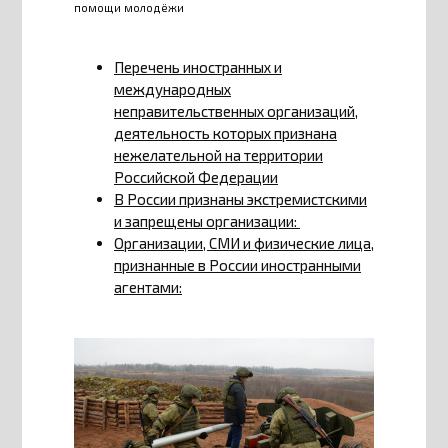
помощи молодёжи
Перечень иностранных и
международных
неправительственных организаций,
деятельность которых признана
нежелательной на территории
Российской Федерации
В России признаны экстремистскими
и запрещены организации:
Организации, СМИ и физические лица,
признанные в России иностранными
агентами: