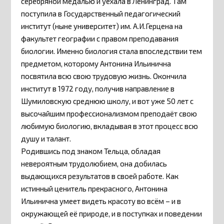
серебряной медалью и уехала в Ленинград. Там
поступила в Государственный педагогический
институт (ныне университет) им. А.И.Герцена на
факультет географии с правом преподавания
биологии. Именно биология стала впоследствии тем
предметом, которому Антонина Ильинична
посвятила всю свою трудовую жизнь. Окончила
институт в 1972 году, получив направление в
Шумиловскую среднюю школу, и вот уже 50 лет с
высочайшим профессионализмом преподаёт свою
любимую биологию, вкладывая в этот процесс всю
душу и талант.
Родившись под знаком Тельца, обладая
невероятным трудолюбием, она добилась
выдающихся результатов в своей работе. Как
истинный ценитель прекрасного, Антонина
Ильинична умеет видеть красоту во всём – и в
окружающей её природе, и в поступках и поведении