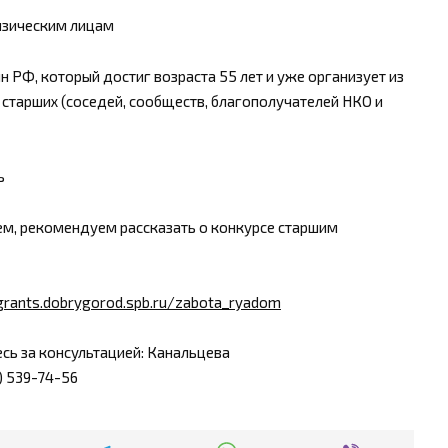
изическим лицам
 РФ, который достиг возраста 55 лет и уже организует из
старших (соседей, сообществ, благополучателей НКО и
ь
ем, рекомендуем рассказать о конкурсе старшим
/grants.dobrygorod.spb.ru/zabota_ryadom
сь за консультацией: Канальцева
1) 539-74-56