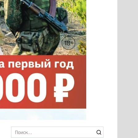
Search
for: