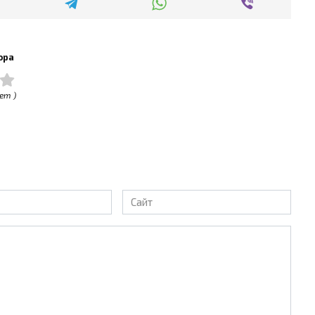
ора
ет )
Сайт