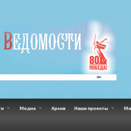
ти
Медиа
Архив
Наши проекты
Ма