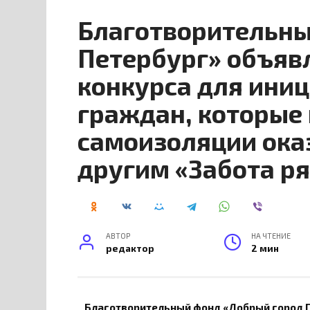
Благотворительны
Петербург» объяв
конкурса для ини
граждан, которые
самоизоляции ок
другим «Забота р
АВТОР
НА ЧТЕНИЕ
редактор
2 мин
Благотворительный фонд «Добрый город П