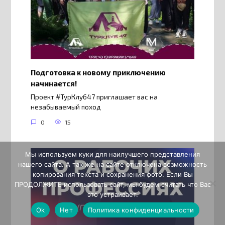
Подготовка к новому приключению
начинается!
Проект #ТурКлуб47 приглашает вас на
незабываемый поход
0
15
Мы используем куки для наилучшего представления
нашего сайта. А так же на сайте отключена возможность
копирования текста и сохранения фото. Если Вы
ПРОДОЛЖИТЕ использовать сайт, мы будем считать что Вас
это устраивает.
Ok
Нет
Политика конфиденциальности