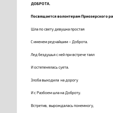
ДОБРОТА.
Посвящается волонтерам Приозерского ра
Шла по свету девушка простая
С именем редчайшим – Доброта.
Лед бездушья с ней при встрече таял
И остепенялась суета.
Злоба выходила на дорогу
И с Разбоем шла на Доброту.
Встретив, вырождалась понемногу,