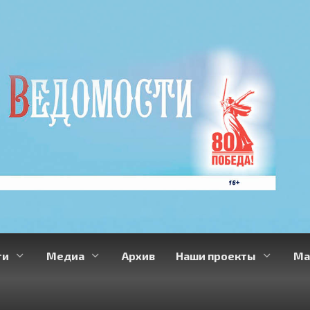
ти
Медиа
Архив
Наши проекты
Ма