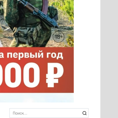
Search
for: