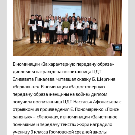
В номинации «За характерную передачу образа»
дипломом награждена воспитанница ЦДТ
Елизавета Пикалева, читавшая сказку Б. Щергина
«Зеркальце». В номинации «За достоверную
передачу образа женщины на войне» диплом
получила воспитанница ЦДТ Настасья Афонасьева с
отрывком из произведения Е. Пономаренко «Поиск
раненых» – «Леночка», и в номинации «За истинное
понимание и передачу текста» жюри наградило
ученицу 9 класса Громовской средней школы