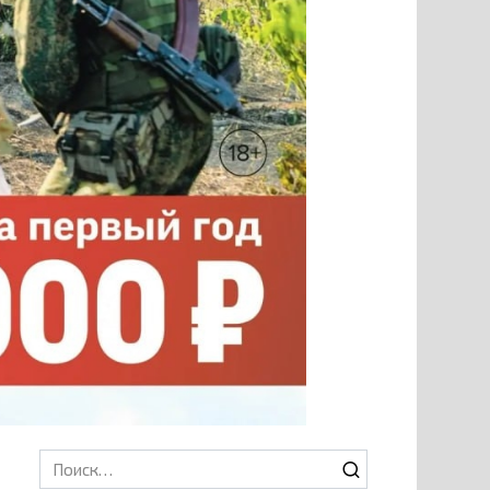
Search
for: