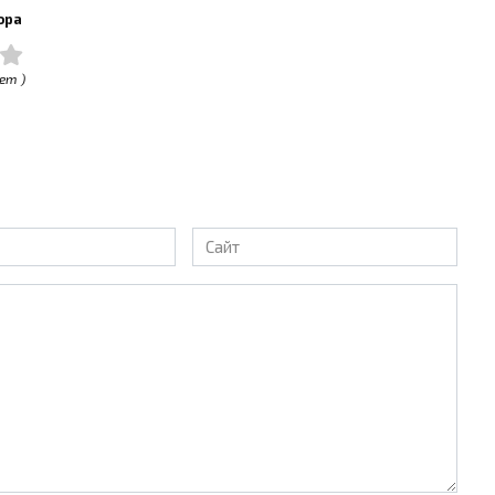
ора
ет )
Сайт