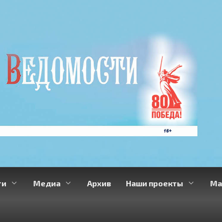
ти
Медиа
Архив
Наши проекты
Ма