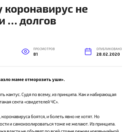
у коронавирус не
и … долгов
ПРОСМОТРОВ
ОПУБЛИКОВАНО
81
28.02.2020
азло маме отморозить уши».
ь кактус. Судя по всему, из принципа. Как и набирающая
такая секта «свидетелей ЧС».
 коронавируса боятся, и болеть явно не хотят. Но
ти и самоизолироваться тоже не желают. Из принципа.
ока власти не объявят по всей стране режим чрезвычайной