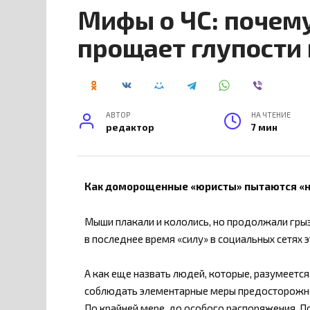
Мифы о ЧС: почем
прощает глупости 
АВТОР
НА ЧТЕНИЕ
редактор
7 мин
Как доморощенные «юристы» пытаются «н
Мыши плакали и кололись, но продолжали грызт
в последнее время «силу» в социальных сетях э
А как еще назвать людей, которые, разумеется,
соблюдать элементарные меры предосторожнос
По крайней мере, до особого распоряжения. П