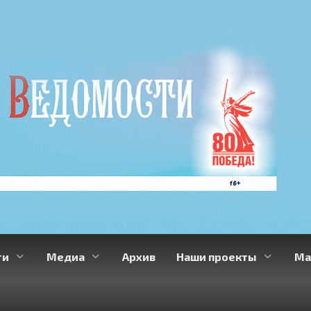
ти
Медиа
Архив
Наши проекты
Ма