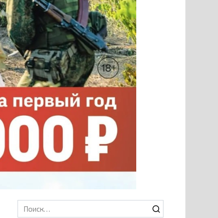
Search
for: