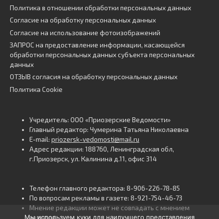
Политика в отношении обработки персональных данных
Согласие на обработку персональных данных
Согласие на использование фотоизображений
ЗАПРОС на предоставление информации, касающейся
обработки персональных данных субъекта персональных
данных
ОТЗЫВ согласия на обработку персональных данных
Политика Cookie
Учредитель: ООО «Приозерские Ведомости»
Главный редактор: Чумерина Татьяна Николаевна
E-mail:
priozersk-vedomosti@mail.ru
Адрес редакции: 188760, Ленинградская обл,
г.Приозерск, ул. Калинина д.11, офис 314
Телефон главного редактора: 8-906-226-78-85
По вопросам рекламы в газете: 8-921-754-46-73
Мнение редакции может не совпадать с мнением
Мы используем куки для наилучшего представления
авторов.