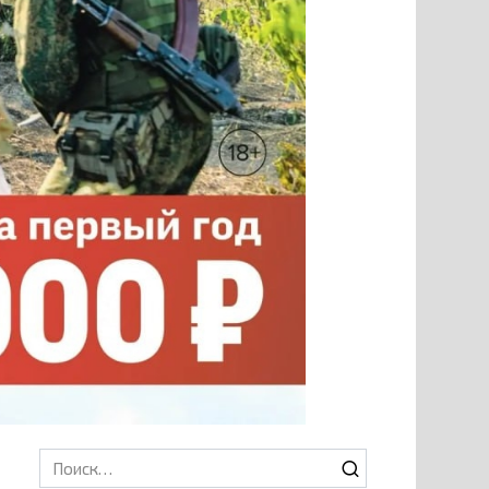
Search
for: