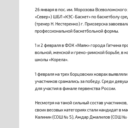
26 января в пос. им. Морозова Всеволожского
«Север») ШБЛ «КЭС-Баскет» по баскетболу ср
(тренер Н. Нестеренко) г. Приозерска завоева
профессиональной баскетбольной формы.
1 и 2 февраля в ФОК «Маяк» города Гатчина п
вольной, женской и греко-римской борьбе, в 
школы «Корела».
1 февраля на трех борцовских коврах выявлял
участников сражались за победу. Среди девуш
для участия в финале первенства России.
Несмотря на такой сильный состав участников
своих весовых категориях стали кандидат в м
Калинин (СОШ № 5), Аждар Джалилов (СОШ № 