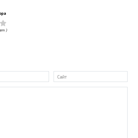
ора
ет )
Сайт