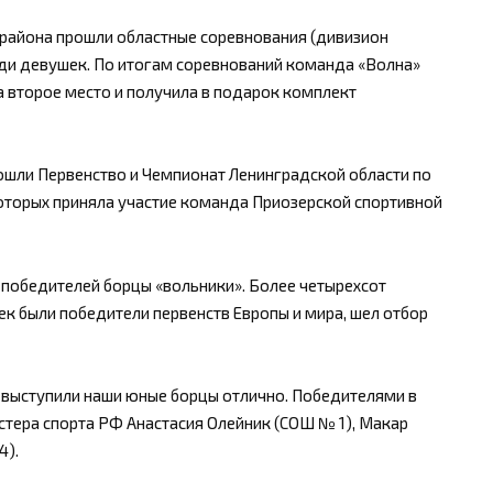
 района прошли областные соревнования (дивизион
еди девушек. По итогам соревнований команда «Волна»
ла второе место и получила в подарок комплект
рошли Первенство и Чемпионат Ленинградской области по
которых приняла участие команда Приозерской спортивной
и победителей борцы «вольники». Более четырехсот
ек были победители первенств Европы и мира, шел отбор
, выступили наши юные борцы отлично. Победителями в
астера спорта РФ Анастасия Олейник (СОШ № 1), Макар
4).