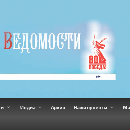
ти
Медиа
Архив
Наши проекты
Ма