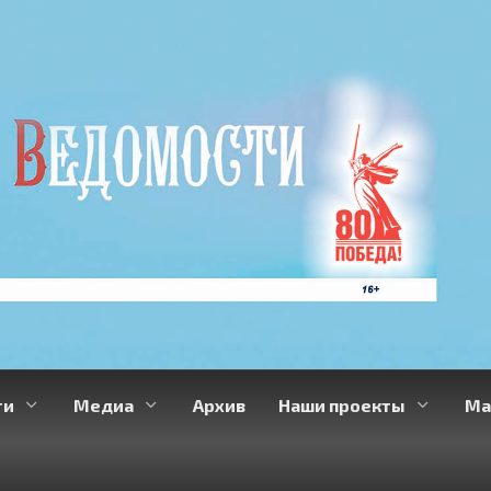
ти
Медиа
Архив
Наши проекты
Ма