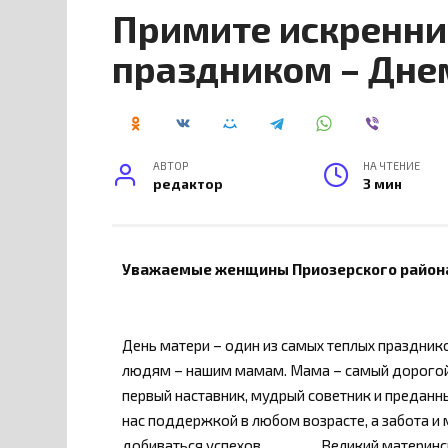
Примите искренни
праздником – Дне
АВТОР
НА ЧТЕНИЕ
редактор
3 мин
Уважаемые женщины Приозерского район
День матери – один из самых теплых праздни
людям – нашим мамам. Мама – самый дорогой 
первый наставник, мудрый советник и преданн
нас поддержкой в любом возрасте, а забота и
добиваться успехов. Великий материнский