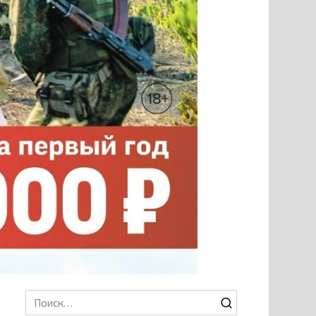
Search
for: