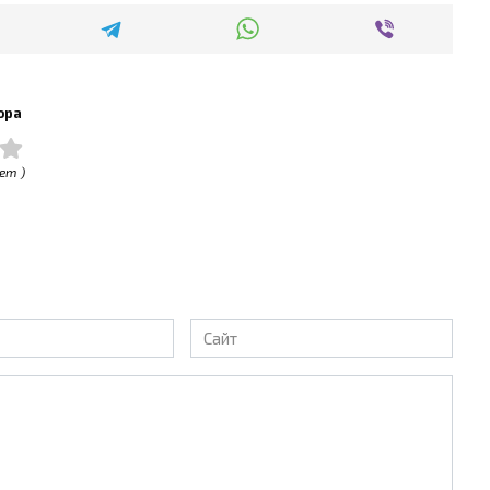
ора
ет )
Сайт