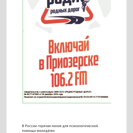
В России горячая линия для психологической
помощи молодёжи