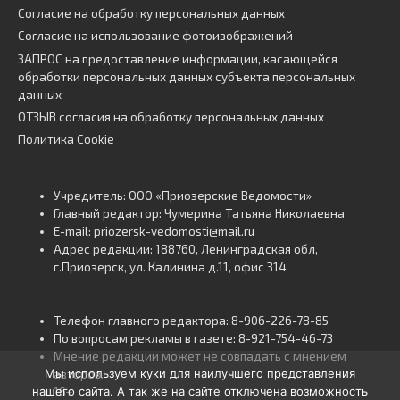
Согласие на обработку персональных данных
Согласие на использование фотоизображений
ЗАПРОС на предоставление информации, касающейся
обработки персональных данных субъекта персональных
данных
ОТЗЫВ согласия на обработку персональных данных
Политика Cookie
Учредитель: ООО «Приозерские Ведомости»
Главный редактор: Чумерина Татьяна Николаевна
E-mail:
priozersk-vedomosti@mail.ru
Адрес редакции: 188760, Ленинградская обл,
г.Приозерск, ул. Калинина д.11, офис 314
Телефон главного редактора: 8-906-226-78-85
По вопросам рекламы в газете: 8-921-754-46-73
Мнение редакции может не совпадать с мнением
Мы используем куки для наилучшего представления
авторов.
нашего сайта. А так же на сайте отключена возможность
16+