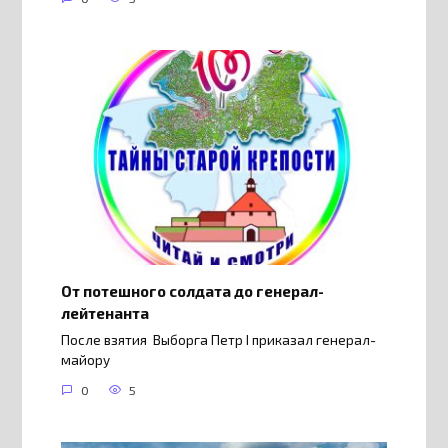
От потешного солдата до генерал-
лейтенанта
После взятия Выборга Петр I приказал генерал-
майору
0
5