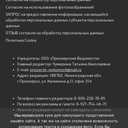
Согласие на использование фотоизображений
ЗАПРОС на предоставление информации, касающейся
обработки персональных данных субъекта персональных
данных
ОТЗЫВ согласия на обработку персональных данных
Политика Cookie
Учредитель: ООО «Приозерские Ведомости»
Главный редактор: Чумерина Татьяна Николаевна
E-mail:
priozersk-vedomosti@mail.ru
Адрес редакции: 188760, Ленинградская обл,
г.Приозерск, ул. Калинина д.11, офис 314
Телефон главного редактора: 8-906-226-78-85
По вопросам рекламы в газете: 8-921-754-46-73
Мнение редакции может не совпадать с мнением
Мы используем куки для наилучшего представления
авторов.
нашего сайта. А так же на сайте отключена возможность
16+
копирования текста и сохранения фото. Если Вы