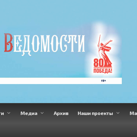
ти
Медиа
Архив
Наши проекты
Ма