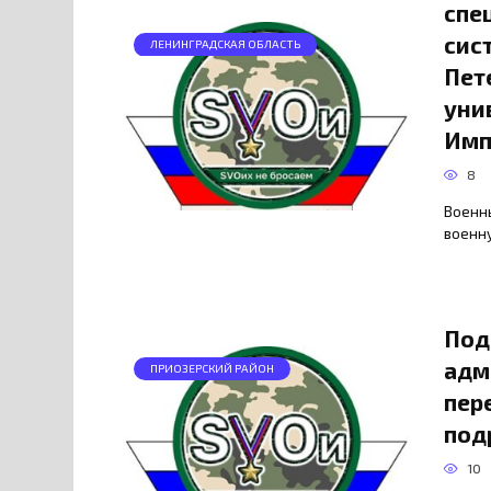
спе
сис
ЛЕНИНГРАДСКАЯ ОБЛАСТЬ
Пет
уни
Имп
8
Военны
военн
Под
адм
ПРИОЗЕРСКИЙ РАЙОН
пер
под
10