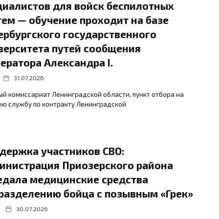
циалистов для войск беспилотных
тем — обучение проходит на базе
ербургского государственного
верситета путей сообщения
ератора Александра I.
31.07.2026
й комиссариат Ленинградской области, пункт отбора на
ую службу по контракту Ленинградской
держка участников СВО:
инистрация Приозерского района
едала медицинские средства
разделению бойца с позывным «Грек»
30.07.2026