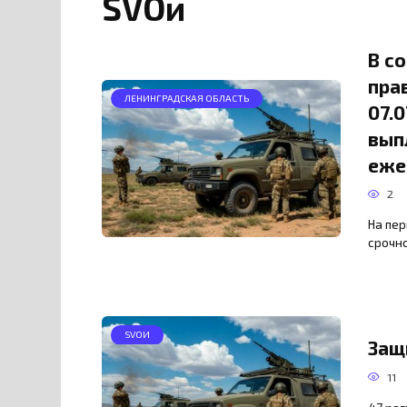
SVOи
В с
пра
ЛЕНИНГРАДСКАЯ ОБЛАСТЬ
07.
вып
еже
2
На пер
срочно
SVOИ
Защ
11