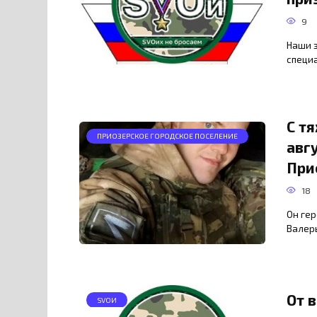
9
Наши 
специ
С т
ПРИОЗЕРСКОЕ ГОРОДСКОЕ ПОСЕЛЕНИЕ
авг
При
18
Он гер
Валерь
От 
SVOИ