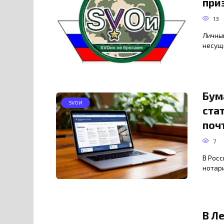
при
13
Личный
несущ
Бум
SVOИ
ста
поч
7
В Рос
нотари
В Л