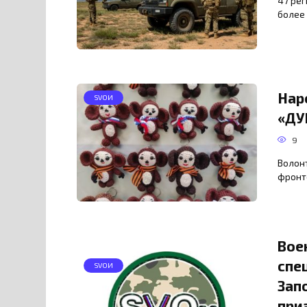
47 рег
более
Нар
SVOИ
«ДУ
9
Волонт
фронте
Вое
спе
SVOИ
Зап
при