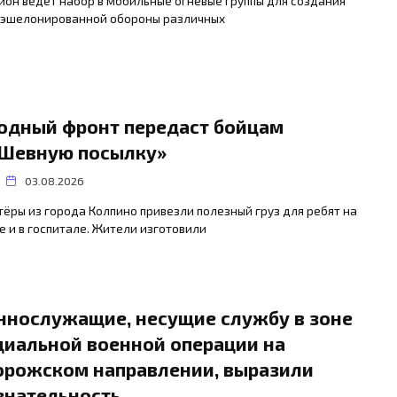
ион ведет набор в мобильные огневые группы для создания
 эшелонированной обороны различных
одный фронт передаст бойцам
Шевную посылку»
03.08.2026
ёры из города Колпино привезли полезный груз для ребят на
 и в госпитале. Жители изготовили
ннослужащие, несущие службу в зоне
циальной военной операции на
орожском направлении, выразили
знательность