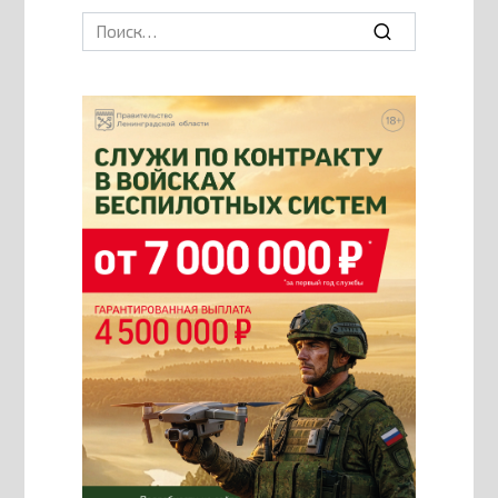
Search
for: