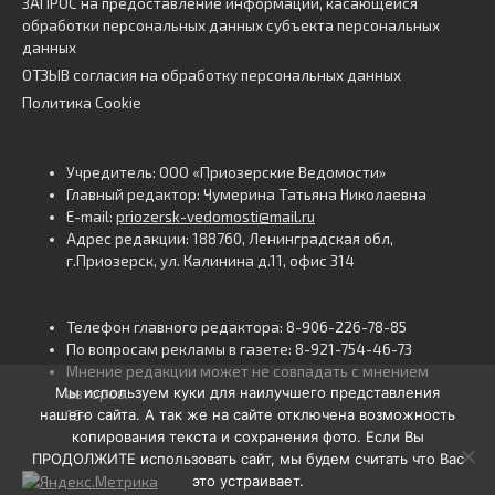
ЗАПРОС на предоставление информации, касающейся
обработки персональных данных субъекта персональных
данных
ОТЗЫВ согласия на обработку персональных данных
Политика Cookie
Учредитель: ООО «Приозерские Ведомости»
Главный редактор: Чумерина Татьяна Николаевна
E-mail:
priozersk-vedomosti@mail.ru
Адрес редакции: 188760, Ленинградская обл,
г.Приозерск, ул. Калинина д.11, офис 314
Телефон главного редактора: 8-906-226-78-85
По вопросам рекламы в газете: 8-921-754-46-73
Мнение редакции может не совпадать с мнением
Мы используем куки для наилучшего представления
авторов.
нашего сайта. А так же на сайте отключена возможность
16+
копирования текста и сохранения фото. Если Вы
ПРОДОЛЖИТЕ использовать сайт, мы будем считать что Вас
это устраивает.