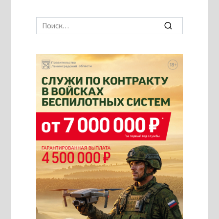
Search
for: