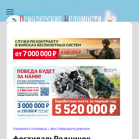
Перейти
к
содержанию
ГЛАВНАЯ СТРАНИЦА
»
ФЕСТИВАЛЬРОДНИЧОК
фестивальРодничок