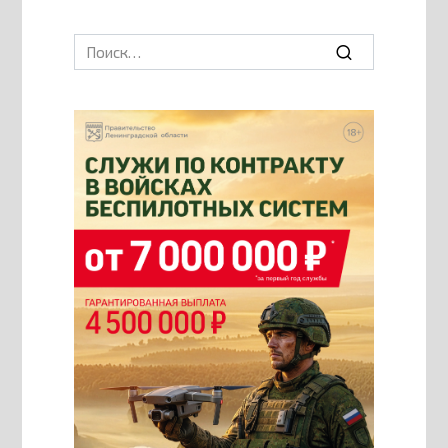
Search
for: