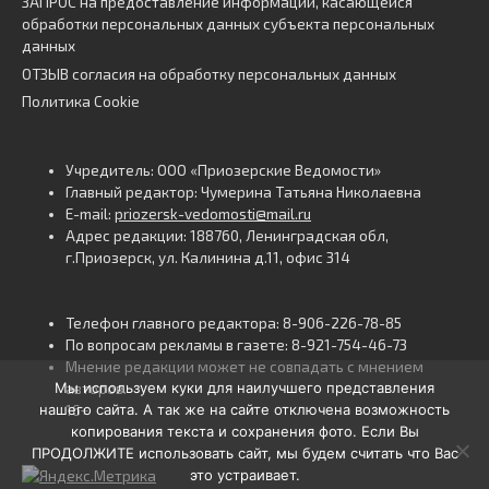
ЗАПРОС на предоставление информации, касающейся
обработки персональных данных субъекта персональных
данных
ОТЗЫВ согласия на обработку персональных данных
Политика Cookie
Учредитель: ООО «Приозерские Ведомости»
Главный редактор: Чумерина Татьяна Николаевна
E-mail:
priozersk-vedomosti@mail.ru
Адрес редакции: 188760, Ленинградская обл,
г.Приозерск, ул. Калинина д.11, офис 314
Телефон главного редактора: 8-906-226-78-85
По вопросам рекламы в газете: 8-921-754-46-73
Мнение редакции может не совпадать с мнением
Мы используем куки для наилучшего представления
авторов.
нашего сайта. А так же на сайте отключена возможность
16+
копирования текста и сохранения фото. Если Вы
ПРОДОЛЖИТЕ использовать сайт, мы будем считать что Вас
это устраивает.