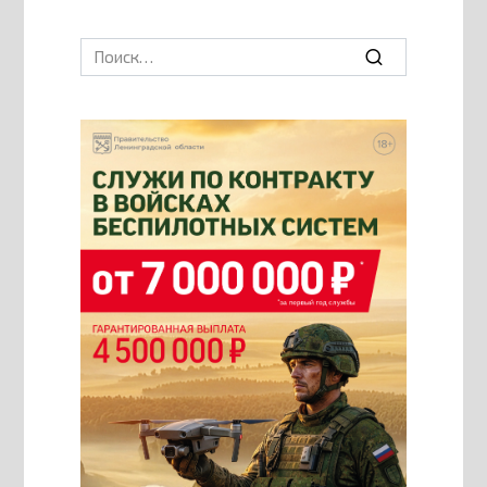
Search
for: