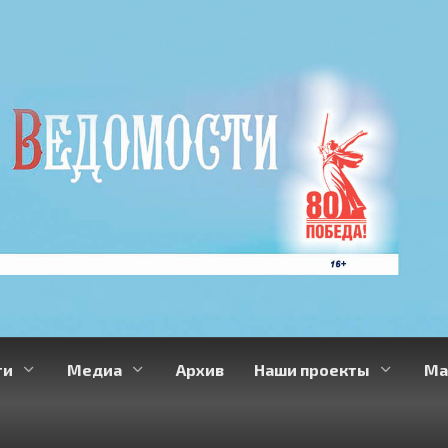
ти
Медиа
Архив
Наши проекты
Ма