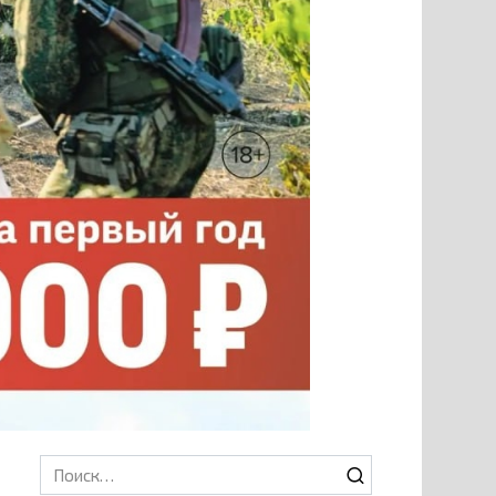
Search
for: