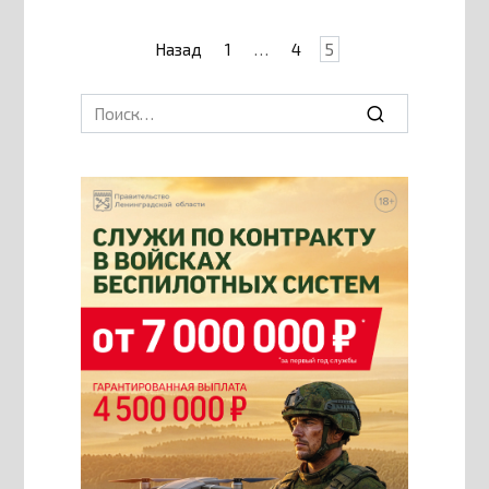
Пагинация
Назад
1
…
4
5
записей
Search
for: