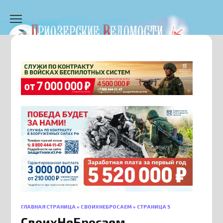
Перейти
к
содержанию
ГЛАВНАЯ СТРАНИЦА
»
СВОИХНЕБРОСАЕМ
»
СТРАНИЦА 5
СвоихНеБросаем