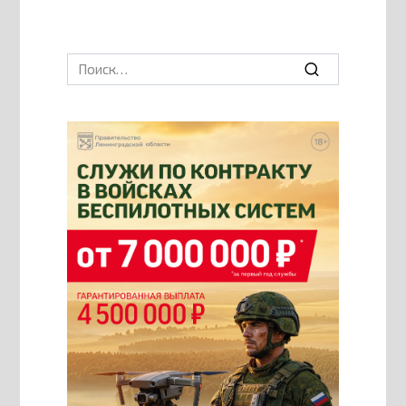
Search
for: