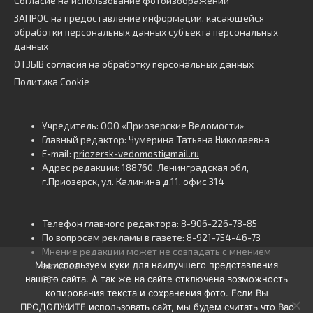
Согласие на использование фотоизображений
ЗАПРОС на предоставление информации, касающейся
обработки персональных данных субъекта персональных
данных
ОТЗЫВ согласия на обработку персональных данных
Политика Cookie
Учредитель: ООО «Приозерские Ведомости»
Главный редактор: Чумерина Татьяна Николаевна
E-mail:
priozersk-vedomosti@mail.ru
Адрес редакции: 188760, Ленинградская обл,
г.Приозерск, ул. Калинина д.11, офис 314
Телефон главного редактора: 8-906-226-78-85
По вопросам рекламы в газете: 8-921-754-46-73
Мнение редакции может не совпадать с мнением
Мы используем куки для наилучшего представления
авторов.
нашего сайта. А так же на сайте отключена возможность
16+
копирования текста и сохранения фото. Если Вы
ПРОДОЛЖИТЕ использовать сайт, мы будем считать что Вас