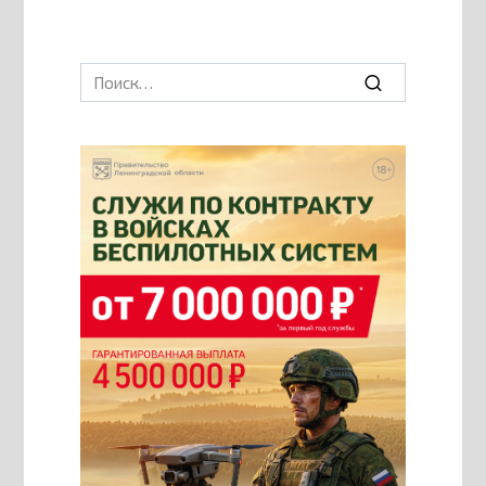
Search
for: