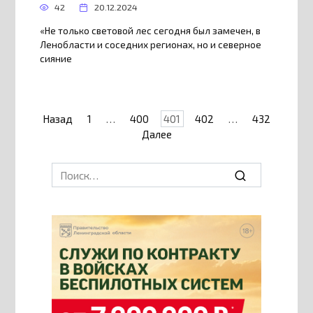
42
20.12.2024
«Не только световой лес сегодня был замечен, в
Ленобласти и соседних регионах, но и северное
сияние
Пагинация
Назад
1
…
400
401
402
…
432
записей
Далее
Search
for: