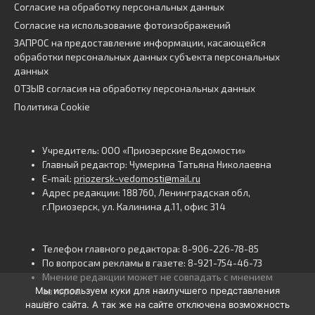
Согласие на обработку персональных данных
Согласие на использование фотоизображений
ЗАПРОС на предоставление информации, касающейся
обработки персональных данных субъекта персональных
данных
ОТЗЫВ согласия на обработку персональных данных
Политика Cookie
Учредитель: ООО «Приозерские Ведомости»
Главный редактор: Чумерина Татьяна Николаевна
E-mail:
priozersk-vedomosti@mail.ru
Адрес редакции: 188760, Ленинградская обл,
г.Приозерск, ул. Калинина д.11, офис 314
Телефон главного редактора: 8-906-226-78-85
По вопросам рекламы в газете: 8-921-754-46-73
Мнение редакции может не совпадать с мнением
Мы используем куки для наилучшего представления
авторов.
нашего сайта. А так же на сайте отключена возможность
16+