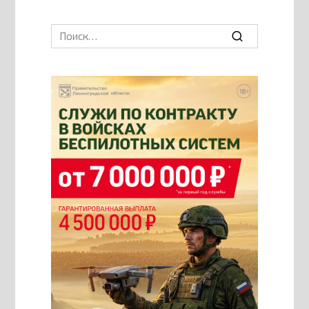
Search
for: