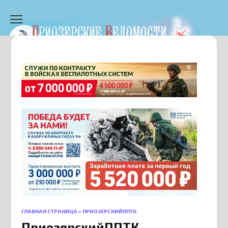
Перейти
к
содержанию
ГЛАВНАЯ СТРАНИЦА
»
ПРИОЗЕРСКИЙППТК
ПриозерскийППТК