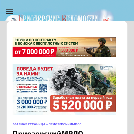
Перейти
к
содержанию
ГЛАВНАЯ СТРАНИЦА
»
ПРИОЗЕРСКИЙМРЛО
ПриозерскийМРЛО