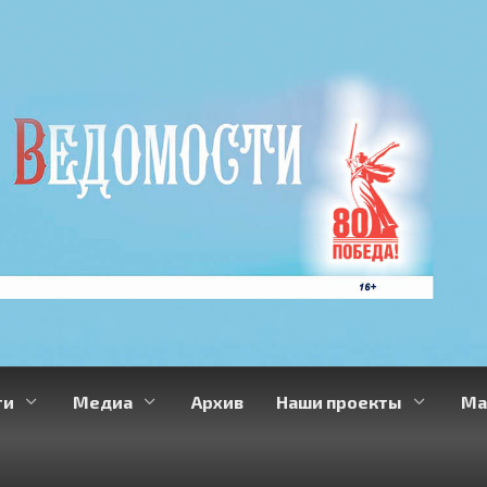
ти
Медиа
Архив
Наши проекты
Ма