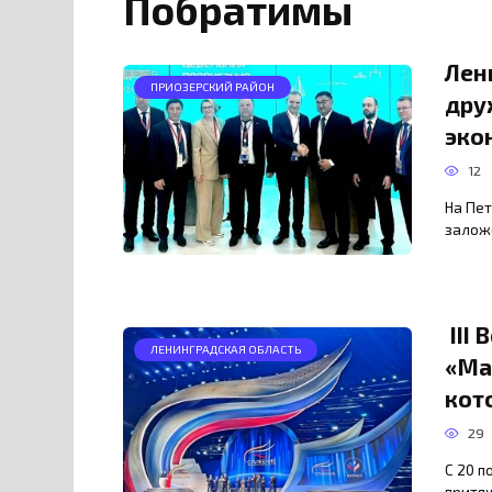
Побратимы
Лен
ПРИОЗЕРСКИЙ РАЙОН
дру
эко
12
На Пе
залож
III
ЛЕНИНГРАДСКАЯ ОБЛАСТЬ
«Ма
кот
29
С 20 п