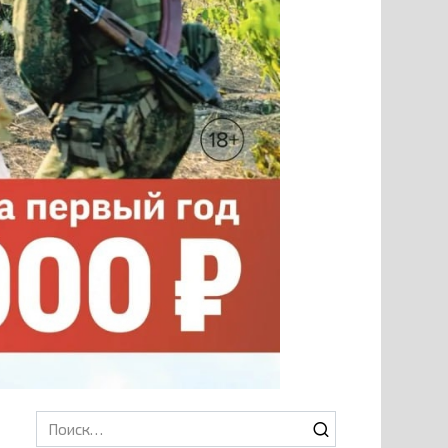
Search
for: