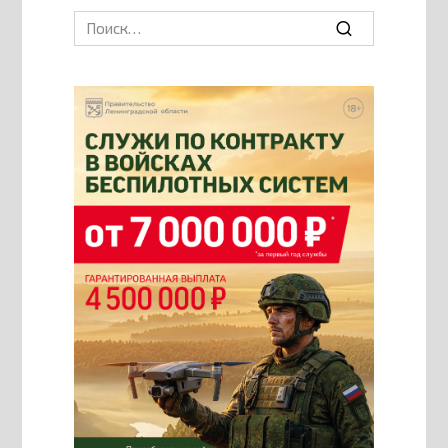
Search
for: