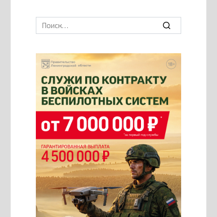
Search
for: