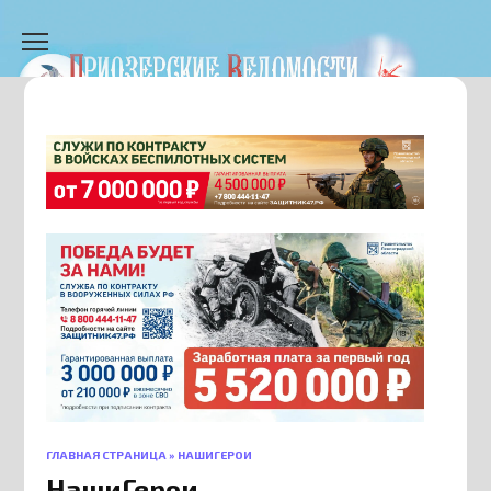
Перейти
к
содержанию
ГЛАВНАЯ СТРАНИЦА
»
НАШИГЕРОИ
НашиГерои