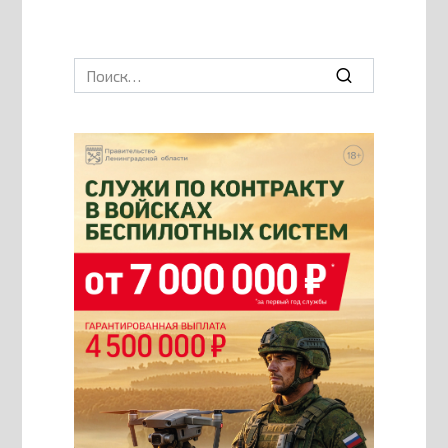
Search
for: