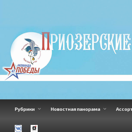
Перейти
к
содержанию
Рубрики
Новостная панорама
Ассор