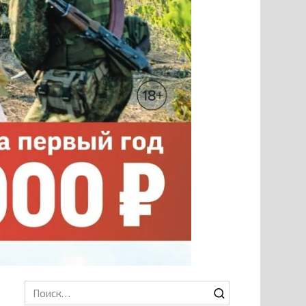
Search
for: