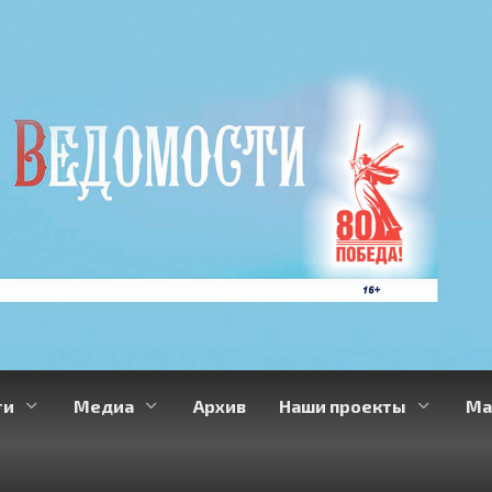
ти
Медиа
Архив
Наши проекты
Ма