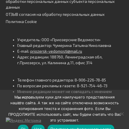
обработки персональных данных субъекта персональных
данных
ОТЗЫВ согласия на обработку персональных данных
Политика Cookie
Учредитель: ООО «Приозерские Ведомости»
Главный редактор: Чумерина Татьяна Николаевна
E-mail:
priozersk-vedomosti@mail.ru
Адрес редакции: 188760, Ленинградская обл,
г.Приозерск, ул. Калинина д.11, офис 314
Телефон главного редактора: 8-906-226-78-85
По вопросам рекламы в газете: 8-921-754-46-73
Мнение редакции может не совпадать с мнением
Мы используем куки для наилучшего представления
авторов.
нашего сайта. А так же на сайте отключена возможность
16+
копирования текста и сохранения фото. Если Вы
ПРОДОЛЖИТЕ использовать сайт, мы будем считать что Вас
это устраивает.
Ok
Нет
Политика конфиденциальности